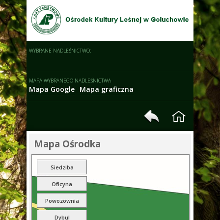
WYBRANE NADLEŚNICTWO:
MAPA WYBRANEGO NADLEŚNICTWA
Mapa Google
Mapa graficzna
Mapa Ośrodka
Siedziba
Oficyna
Powozownia
Dybul