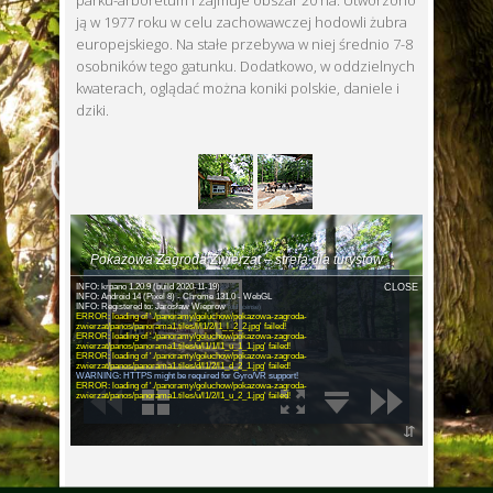
parku-arboretum i zajmuje obszar 20 ha. Utworzono
ją w 1977 roku w celu zachowawczej hodowli żubra
europejskiego. Na stałe przebywa w niej średnio 7-8
osobników tego gatunku. Dodatkowo, w oddzielnych
kwaterach, oglądać można koniki polskie, daniele i
dziki.
Pokazowa Zagroda Zwierząt – strefa dla turystów
INFO: krpano 1.20.9 (build 2020-11-19)
CLOSE
INFO: Android 14 (Pixel 8) - Chrome 131.0 - WebGL
INFO: Registered to: Jarosław Wieprow
(old license)
ERROR: loading of './panoramy/goluchow/pokazowa-zagroda-
zwierzat/panos/panorama1.tiles/l/l1/2/l1_l_2_2.jpg' failed!
ERROR: loading of './panoramy/goluchow/pokazowa-zagroda-
zwierzat/panos/panorama1.tiles/u/l1/1/l1_u_1_1.jpg' failed!
ERROR: loading of './panoramy/goluchow/pokazowa-zagroda-
zwierzat/panos/panorama1.tiles/d/l1/2/l1_d_2_1.jpg' failed!
WARNING: HTTPS might be required for Gyro/VR support!
ERROR: loading of './panoramy/goluchow/pokazowa-zagroda-
zwierzat/panos/panorama1.tiles/u/l1/2/l1_u_2_1.jpg' failed!
⇵